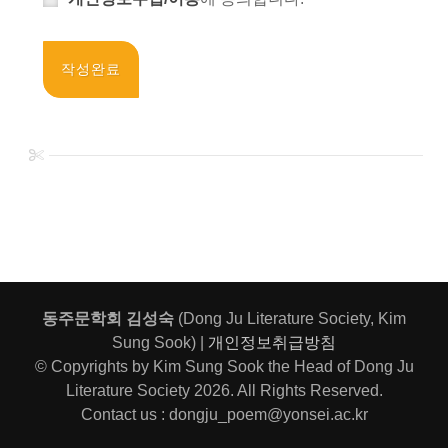
동주문학회 김성숙
(Dong Ju Literature Society, Kim
Sung Sook) |
개인정보취급방침
© Copyrights by Kim Sung Sook the Head of Dong Ju
Literature Society 2026. All Rights Reserved.
Contact us :
dongju_poem@yonsei.ac.kr