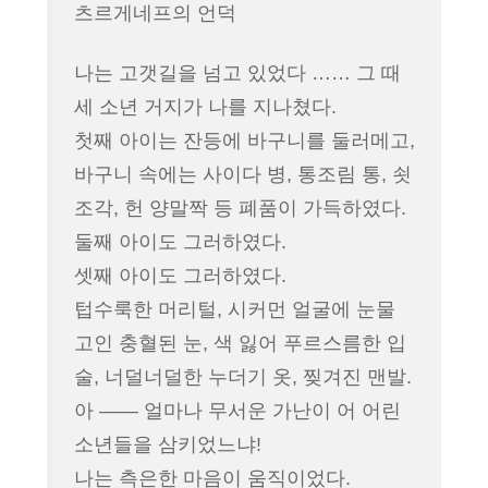
이
츠르게네프의 언덕
어
나는 고갯길을 넘고 있었다 …… 그 때
세 소년 거지가 나를 지나쳤다.
첫째 아이는 잔등에 바구니를 둘러메고,
바구니 속에는 사이다 병, 통조림 통, 쇳
조각, 헌 양말짝 등 폐품이 가득하였다.
둘째 아이도 그러하였다.
셋째 아이도 그러하였다.
텁수룩한 머리털, 시커먼 얼굴에 눈물
고인 충혈된 눈, 색 잃어 푸르스름한 입
술, 너덜너덜한 누더기 옷, 찢겨진 맨발.
아 ―― 얼마나 무서운 가난이 어 어린
소년들을 삼키었느냐!
나는 측은한 마음이 움직이었다.