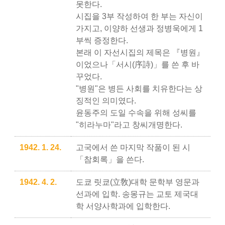
못한다.
시집을 3부 작성하여 한 부는 자신이
가지고, 이양하 선생과 정병욱에게 1
부씩 증정한다.
본래 이 자선시집의 제목은 『병원』
이었으나「서시(序詩)」를 쓴 후 바
꾸었다.
"병원"은 병든 사회를 치유한다는 상
징적인 의미였다.
윤동주의 도일 수속을 위해 성씨를
"히라누마"라고 창씨개명한다.
1942. 1. 24.
고국에서 쓴 마지막 작품이 된 시
「참회록」을 쓴다.
1942. 4. 2.
도쿄 릿쿄(立敎)대학 문학부 영문과
선과에 입학. 송몽규는 교토 제국대
학 서양사학과에 입학한다.