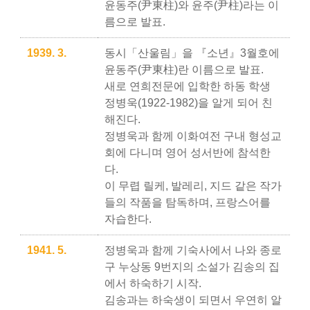
윤동주(尹東柱)와 윤주(尹柱)라는 이
름으로 발표.
1939. 3.
동시「산울림」을 『소년』3월호에
윤동주(尹東柱)란 이름으로 발표.
새로 연희전문에 입학한 하동 학생
정병욱(1922-1982)을 알게 되어 친
해진다.
정병욱과 함께 이화여전 구내 형성교
회에 다니며 영어 성서반에 참석한
다.
이 무렵 릴케, 발레리, 지드 같은 작가
들의 작품을 탐독하며, 프랑스어를
자습한다.
1941. 5.
정병욱과 함께 기숙사에서 나와 종로
구 누상동 9번지의 소설가 김송의 집
에서 하숙하기 시작.
김송과는 하숙생이 되면서 우연히 알