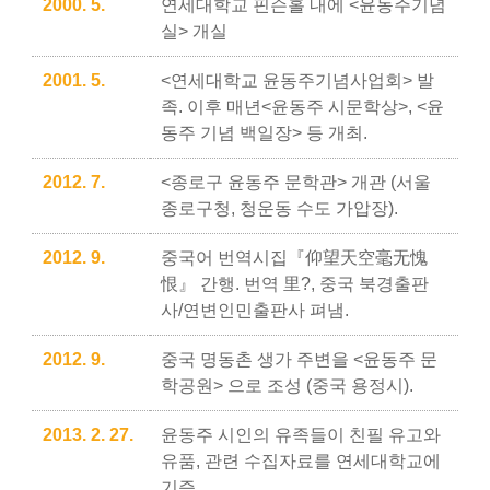
2000. 5.
연세대학교 핀슨홀 내에 <윤동주기념
실> 개실
2001. 5.
<연세대학교 윤동주기념사업회> 발
족. 이후 매년<윤동주 시문학상>, <윤
동주 기념 백일장> 등 개최.
2012. 7.
<종로구 윤동주 문학관> 개관 (서울
종로구청, 청운동 수도 가압장).
2012. 9.
중국어 번역시집『仰望天空毫无愧
恨』 간행. 번역 里?, 중국 북경출판
사/연변인민출판사 펴냄.
2012. 9.
중국 명동촌 생가 주변을 <윤동주 문
학공원> 으로 조성 (중국 용정시).
2013. 2. 27.
윤동주 시인의 유족들이 친필 유고와
유품, 관련 수집자료를 연세대학교에
기증.