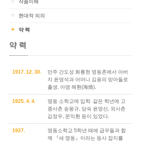
작품이해
현대적 의의
약 력
약 력
1917. 12. 30.
만주 간도성 화룡현 명동촌에서 아버
지 윤영석과 어머니 김용의 맏아들로
출생. 아명 해환(海煥).
1925. 4. 4.
명동 소학교에 입학. 같은 학년에 고
종사촌 송몽규, 당숙 윤영선, 외사촌
김정우, 문익환 등이 있었다.
1927.
명동소학교 5학년 때에 급우들과 함
께 『새 명동』이라는 등사 잡지를