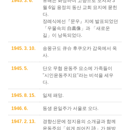
1945. 3. 6.
유해는 화장하여 고향으로 모셔와 3
월 6일 용정의 동산 교회 묘지에 묻힌
다.
장례식에선『문우』지에 발표되었던
「우물속의 自畵像」과 「새로운
길」이 낭독되었다.
1945. 3. 10.
송몽규도 큐슈 후쿠오카 감옥에서 옥
사.
1945. 5.
단오 무협 윤동주 묘소에 가족들이
"시인윤동주지묘"라는 비석을 세우
다.
1945. 8. 15.
일제 패망.
1946. 6.
동생 윤일주가 서울로 오다.
1947. 2. 13.
경향신문에 정지용의 소개글과 함께
윤동주의「쉽게 씌어진 詩」가 해방