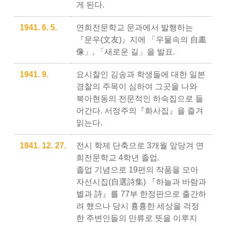
게 된다.
1941. 6. 5.
연희전문학교 문과에서 발행하는
『문우(文友)』지에 「우물속의 自畵
像」, 「새로운 길」을 발표.
1941. 9.
요시찰인 김송과 학생들에 대한 일본
경찰의 주목이 심하여 그곳을 나와
북아현동의 전문적인 하숙집으로 들
어간다. 서정주의『화사집』을 즐겨
읽는다.
1941. 12. 27.
전시 학제 단축으로 3개월 앞당겨 연
희전문학교 4학년 졸업.
졸업 기념으로 19편의 작품을 모아
자선시집(自選詩集) 『하늘과 바람과
별과 詩』를 77부 한정판으로 출간하
려 했으나 당시 흉흉한 세상을 걱정
한 주변인들의 만류로 뜻을 이루지