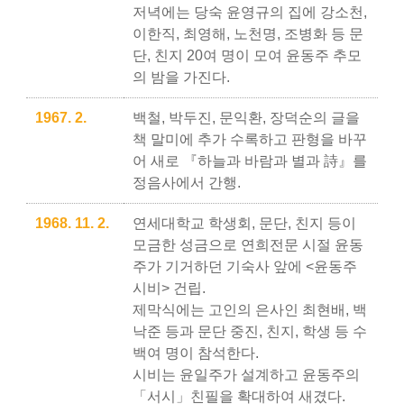
저녁에는 당숙 윤영규의 집에 강소천,
이한직, 최영해, 노천명, 조병화 등 문
단, 친지 20여 명이 모여 윤동주 추모
의 밤을 가진다.
1967. 2.
백철, 박두진, 문익환, 장덕순의 글을
책 말미에 추가 수록하고 판형을 바꾸
어 새로 『하늘과 바람과 별과 詩』를
정음사에서 간행.
1968. 11. 2.
연세대학교 학생회, 문단, 친지 등이
모금한 성금으로 연희전문 시절 윤동
주가 기거하던 기숙사 앞에 <윤동주
시비> 건립.
제막식에는 고인의 은사인 최현배, 백
낙준 등과 문단 중진, 친지, 학생 등 수
백여 명이 참석한다.
시비는 윤일주가 설계하고 윤동주의
「서시」친필을 확대하여 새겼다.