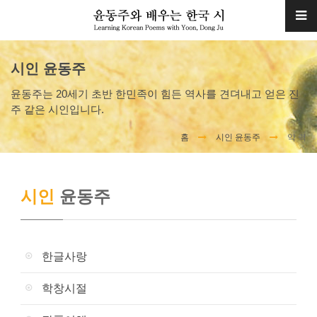
시인 윤동주
윤동주는 20세기 초반 한민족이 힘든 역사를 견뎌내고 얻은 진
주 같은 시인입니다.
홈
시인 윤동주
약 력
시인
윤동주
한글사랑
학창시절