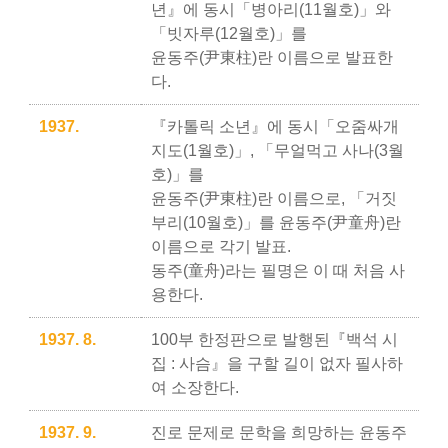
년』에 동시「병아리(11월호)」와
「빗자루(12월호)」를
윤동주(尹東柱)란 이름으로 발표한
다.
1937.
『카톨릭 소년』에 동시「오줌싸개
지도(1월호)」, 「무얼먹고 사나(3월
호)」를
윤동주(尹東柱)란 이름으로, 「거짓
부리(10월호)」를 윤동주(尹童舟)란
이름으로 각기 발표.
동주(童舟)라는 필명은 이 때 처음 사
용한다.
1937. 8.
100부 한정판으로 발행된『백석 시
집 : 사슴』을 구할 길이 없자 필사하
여 소장한다.
1937. 9.
진로 문제로 문학을 희망하는 윤동주