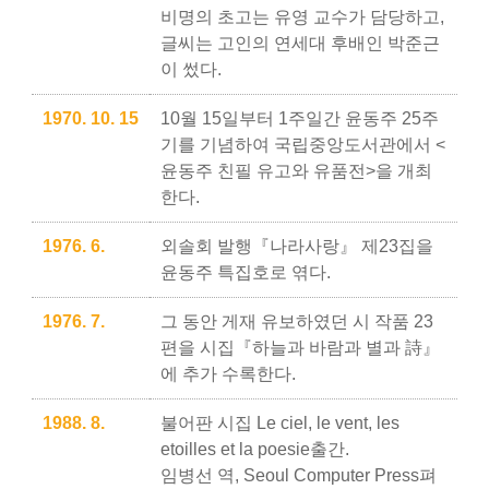
비명의 초고는 유영 교수가 담당하고,
글씨는 고인의 연세대 후배인 박준근
이 썼다.
1970. 10. 15
10월 15일부터 1주일간 윤동주 25주
기를 기념하여 국립중앙도서관에서 <
윤동주 친필 유고와 유품전>을 개최
한다.
1976. 6.
외솔회 발행『나라사랑』 제23집을
윤동주 특집호로 엮다.
1976. 7.
그 동안 게재 유보하였던 시 작품 23
편을 시집『하늘과 바람과 별과 詩』
에 추가 수록한다.
1988. 8.
불어판 시집 Le ciel, le vent, les
etoilles et la poesie출간.
임병선 역, Seoul Computer Press펴