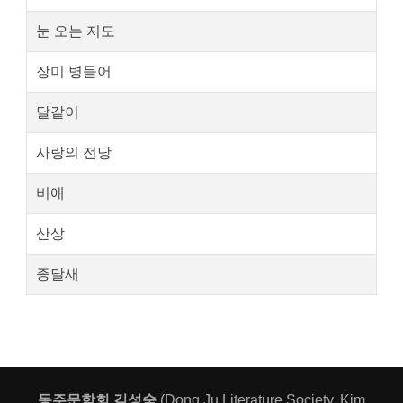
눈 오는 지도
장미 병들어
달같이
사랑의 전당
비애
산상
종달새
동주문학회 김성숙
(Dong Ju Literature Society, Kim