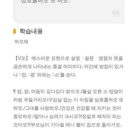
심호흡하오 또 하오.
학습내용
하오체
【V오】 예스러운 표현으로 설명ㆍ질문ㆍ명령의 뜻을
공손하게 나타내는 종결 어미이다. 어간에 받침이 있거
나 '-었, -겠' 뒤에는 '-소'를 쓴다.
¶ 캄, 캄, 어둠이 깊다깊다 밝으오./풀살 오른 소 엉덩이
처럼 푸들거리오/구김살 없는 이 아침을 심호흡하오 또
하오./그대를 사랑하오./건강은 건강할 때 지키는 것이
중요하오./얼마나 심려가 크시오?/정말로 해직이 되는
것이오?/부모님이 기다릴 테니 빨리 집으로 돌아가오.