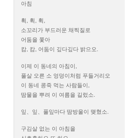
이
아침
어
휙, 휙, 휙,
소꼬리가 부드러운 채찍질로
어둠을 쫓아
캄, 캄, 어둠이 깊다깊다 밝으오.
이제 이 동네의 아침이,
풀살 오른 소 엉덩이처럼 푸들거리오
이 동네 콩죽 먹는 사람들이,
땀물을 뿌려 이 여름을 길렀소.
잎、잎、풀잎마다 땀방울이 맺혔소.
구김살 없는 이 아침을